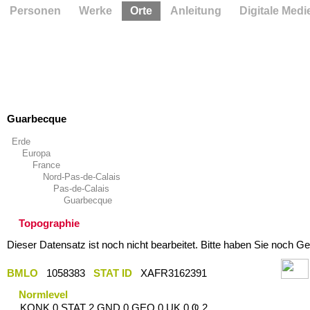
Personen
Werke
Orte
Anleitung
Digitale Medi
Guarbecque
Erde
Europa
France
Nord-Pas-de-Calais
Pas-de-Calais
Guarbecque
Topographie
Dieser Datensatz ist noch nicht bearbeitet. Bitte haben Sie noch Ge
BMLO
1058383
STAT ID
XAFR3162391
Normlevel
KONK 0 STAT 2 GND 0 GEO 0 UK 0 Ҩ 2