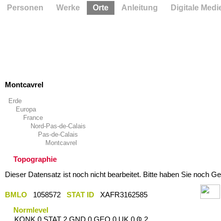
Personen
Werke
Orte
Anleitung
Digitale Medi
Montcavrel
Erde
Europa
France
Nord-Pas-de-Calais
Pas-de-Calais
Montcavrel
Topographie
Dieser Datensatz ist noch nicht bearbeitet. Bitte haben Sie noch Ge
BMLO
1058572
STAT ID
XAFR3162585
Normlevel
KONK 0 STAT 2 GND 0 GEO 0 UK 0 Ҩ 2