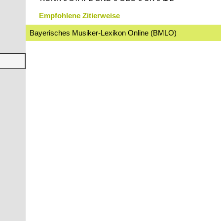
Empfohlene Zitierweise
Bayerisches Musiker-Lexikon Online (BMLO)