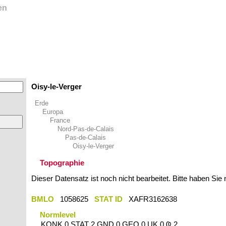
en
Oisy-le-Verger
Erde
Europa
France
Nord-Pas-de-Calais
Pas-de-Calais
Oisy-le-Verger
Topographie
Dieser Datensatz ist noch nicht bearbeitet. Bitte haben Sie
BMLO
1058625
STAT ID
XAFR3162638
Normlevel
KONK 0 STAT 2 GND 0 GEO 0 UK 0 Ҩ 2