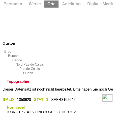
Personen
Werke
Orte
Anleitung
Digitale Medi
Ourton
Erde
Europa
France
Nord-Pas-de-Calais
Pas-de-Calais
Ourton
Topographie
Dieser Datensatz ist noch nicht bearbeitet. Bitte haben Sie noch Ge
BMLO
1058629
STAT ID
XAFR3162642
Normlevel
KONK 0 STAT 2 GND 0 GEO 0 UK 0 Ҩ 2