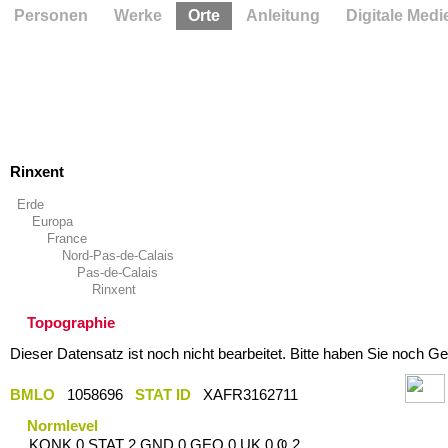
Personen
Werke
Orte
Anleitung
Digitale Medi
Rinxent
Erde
Europa
France
Nord-Pas-de-Calais
Pas-de-Calais
Rinxent
Topographie
Dieser Datensatz ist noch nicht bearbeitet. Bitte haben Sie noch Ge
BMLO
1058696
STAT ID
XAFR3162711
Normlevel
KONK 0 STAT 2 GND 0 GEO 0 UK 0 Ҩ 2