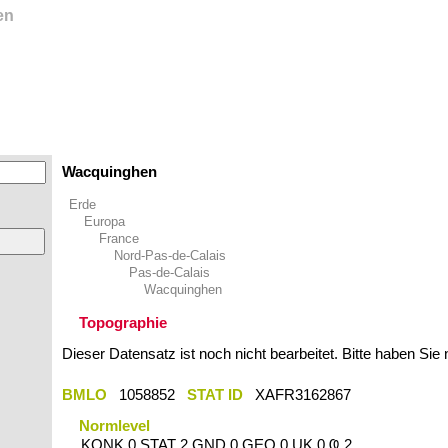
en
Wacquinghen
Erde
Europa
France
Nord-Pas-de-Calais
Pas-de-Calais
Wacquinghen
Topographie
Dieser Datensatz ist noch nicht bearbeitet. Bitte haben Sie
BMLO
1058852
STAT ID
XAFR3162867
Normlevel
KONK 0 STAT 2 GND 0 GEO 0 UK 0 Ҩ 2