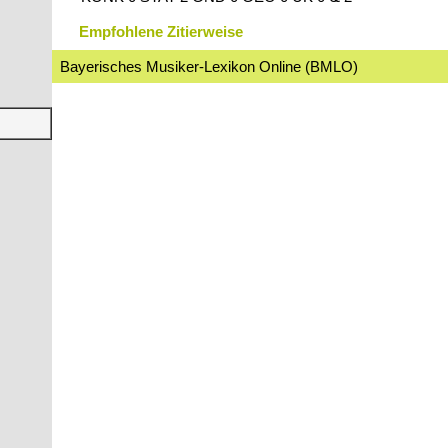
Empfohlene Zitierweise
Bayerisches Musiker-Lexikon Online (BMLO)