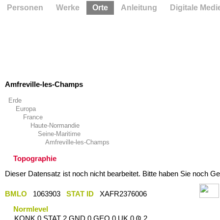
Personen
Werke
Orte
Anleitung
Digitale Medi
Amfreville-les-Champs
Erde
Europa
France
Haute-Normandie
Seine-Maritime
Amfreville-les-Champs
Topographie
Dieser Datensatz ist noch nicht bearbeitet. Bitte haben Sie noch Ge
BMLO
1063903
STAT ID
XAFR2376006
Normlevel
KONK 0 STAT 2 GND 0 GEO 0 UK 0 Ҩ 2