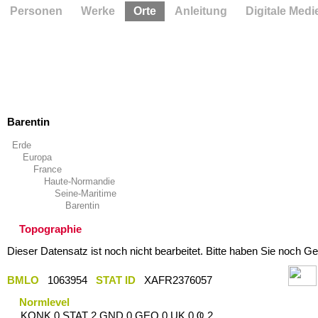
Personen
Werke
Orte
Anleitung
Digitale Medi
Barentin
Erde
Europa
France
Haute-Normandie
Seine-Maritime
Barentin
Topographie
Dieser Datensatz ist noch nicht bearbeitet. Bitte haben Sie noch Ge
BMLO
1063954
STAT ID
XAFR2376057
Normlevel
KONK 0 STAT 2 GND 0 GEO 0 UK 0 Ҩ 2