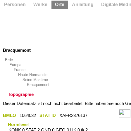
Personen
Werke
Orte
Anleitung
Digitale Medi
Bracquemont
Erde
Europa
France
Haute-Normandie
Seine-Maritime
Bracquemont
Topographie
Dieser Datensatz ist noch nicht bearbeitet. Bitte haben Sie noch Ge
BMLO
1064032
STAT ID
XAFR2376137
Normlevel
KONK 0 STAT 2 GND 0 GEO 0 UK 0 Ҩ 2