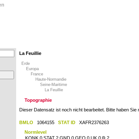
en
La Feuillie
Erde
Europa
France
Haute-Normandie
Seine-Maritime
La Feuillie
Topographie
Dieser Datensatz ist noch nicht bearbeitet. Bitte haben Sie
BMLO
1064155
STAT ID
XAFR2376263
Normlevel
KONK 0 STAT 2 GND 0 GEO 0 UK 0 Ҩ 2