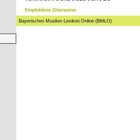
Empfohlene Zitierweise
Bayerisches Musiker-Lexikon Online (BMLO)