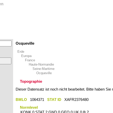
en
Ocqueville
Erde
Europa
France
Haute-Normandie
Seine-Maritime
Ocqueville
Topographie
Dieser Datensatz ist noch nicht bearbeitet. Bitte haben Sie
BMLO
1064371
STAT ID
XAFR2376480
Normlevel
KONK 0 STAT 2 GND 0 GEO 0 UK 0 Ҩ 2