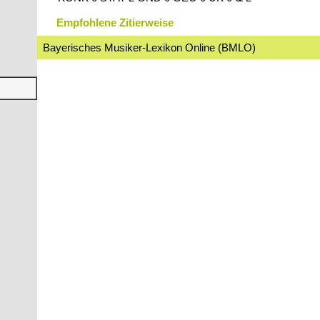
Empfohlene Zitierweise
Bayerisches Musiker-Lexikon Online (BMLO)