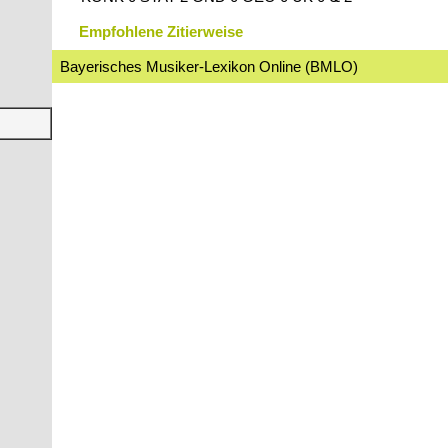
Empfohlene Zitierweise
Bayerisches Musiker-Lexikon Online (BMLO)