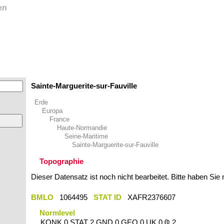
en
Sainte-Marguerite-sur-Fauville
Erde
Europa
France
Haute-Normandie
Seine-Maritime
Sainte-Marguerite-sur-Fauville
Topographie
Dieser Datensatz ist noch nicht bearbeitet. Bitte haben Sie
BMLO
1064495
STAT ID
XAFR2376607
Normlevel
KONK 0 STAT 2 GND 0 GEO 0 UK 0 Ҩ 2