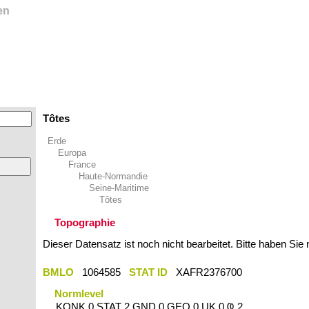
en
Tôtes
Erde
Europa
France
Haute-Normandie
Seine-Maritime
Tôtes
Topographie
Dieser Datensatz ist noch nicht bearbeitet. Bitte haben Sie
BMLO
1064585
STAT ID
XAFR2376700
Normlevel
KONK 0 STAT 2 GND 0 GEO 0 UK 0 Ҩ 2