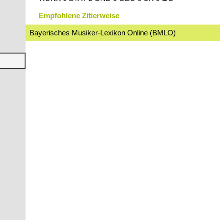
Empfohlene Zitierweise
Bayerisches Musiker-Lexikon Online (BMLO)