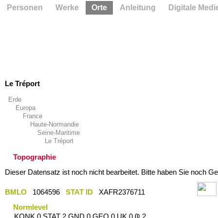
Personen
Werke
Orte
Anleitung
Digitale Medi
Le Tréport
Erde
Europa
France
Haute-Normandie
Seine-Maritime
Le Tréport
Topographie
Dieser Datensatz ist noch nicht bearbeitet. Bitte haben Sie noch Ge
BMLO
1064596
STAT ID
XAFR2376711
Normlevel
KONK 0 STAT 2 GND 0 GEO 0 UK 0 Ҩ 2