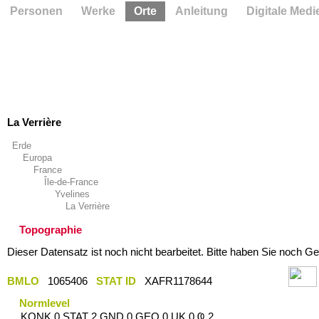
Personen
Werke
Orte
Anleitung
Digitale Medi
La Verrière
Erde
Europa
France
Île-de-France
Yvelines
La Verrière
Topographie
Dieser Datensatz ist noch nicht bearbeitet. Bitte haben Sie noch Ge
BMLO
1065406
STAT ID
XAFR1178644
Normlevel
KONK 0 STAT 2 GND 0 GEO 0 UK 0 Ҩ 2