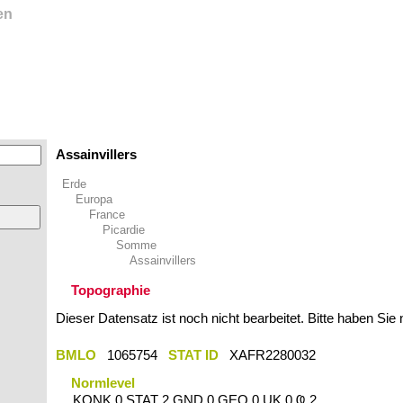
en
Assainvillers
Erde
Europa
France
Picardie
Somme
Assainvillers
Topographie
Dieser Datensatz ist noch nicht bearbeitet. Bitte haben Sie
BMLO
1065754
STAT ID
XAFR2280032
Normlevel
KONK 0 STAT 2 GND 0 GEO 0 UK 0 Ҩ 2