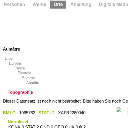
Personen
Werke
Orte
Anleitung
Digitale Medi
Aumâtre
Erde
Europa
France
Picardie
Somme
Aumâtre
Topographie
Dieser Datensatz ist noch nicht bearbeitet. Bitte haben Sie noch Ge
BMLO
1065762
STAT ID
XAFR2280040
Normlevel
KONK 0 STAT 2 GND 0 GEO 0 UK 0 Ҩ 2