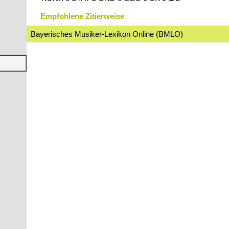
Empfohlene Zitierweise
Bayerisches Musiker-Lexikon Online (BMLO)