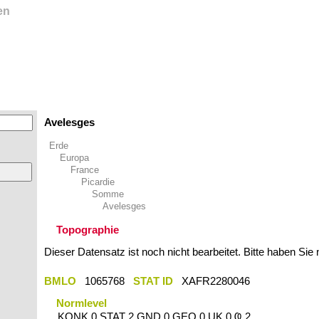
en
Avelesges
Erde
Europa
France
Picardie
Somme
Avelesges
Topographie
Dieser Datensatz ist noch nicht bearbeitet. Bitte haben Sie
BMLO
1065768
STAT ID
XAFR2280046
Normlevel
KONK 0 STAT 2 GND 0 GEO 0 UK 0 Ҩ 2