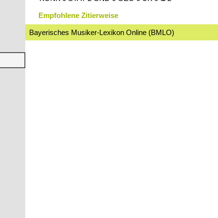
Empfohlene Zitierweise
Bayerisches Musiker-Lexikon Online (BMLO)