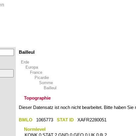
en
Bailleul
Erde
Europa
France
Picardie
Somme
Bailleul
Topographie
Dieser Datensatz ist noch nicht bearbeitet. Bitte haben Sie
BMLO
1065773
STAT ID
XAFR2280051
Normlevel
KONK 0 STAT 2 GND 0 GEO 0 UK 0 Ҩ 2