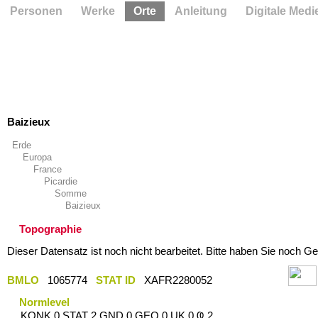
Personen
Werke
Orte
Anleitung
Digitale Medi
Baizieux
Erde
Europa
France
Picardie
Somme
Baizieux
Topographie
Dieser Datensatz ist noch nicht bearbeitet. Bitte haben Sie noch Ge
BMLO
1065774
STAT ID
XAFR2280052
Normlevel
KONK 0 STAT 2 GND 0 GEO 0 UK 0 Ҩ 2