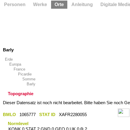
Personen
Werke
Orte
Anleitung
Digitale Medi
Barly
Erde
Europa
France
Picardie
Somme
Barly
Topographie
Dieser Datensatz ist noch nicht bearbeitet. Bitte haben Sie noch Ge
BMLO
1065777
STAT ID
XAFR2280055
Normlevel
KONK 0 STAT 2 GND 0 GEO 0 UK 0 Ҩ 2