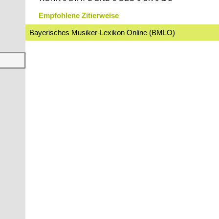
Empfohlene Zitierweise
Bayerisches Musiker-Lexikon Online (BMLO)