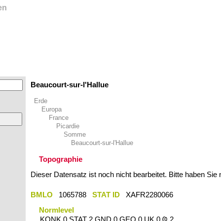
en
Beaucourt-sur-l'Hallue
Erde
Europa
France
Picardie
Somme
Beaucourt-sur-l'Hallue
Topographie
Dieser Datensatz ist noch nicht bearbeitet. Bitte haben Sie
BMLO
1065788
STAT ID
XAFR2280066
Normlevel
KONK 0 STAT 2 GND 0 GEO 0 UK 0 Ҩ 2