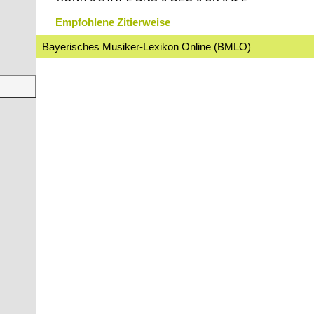
Empfohlene Zitierweise
Bayerisches Musiker-Lexikon Online (BMLO)