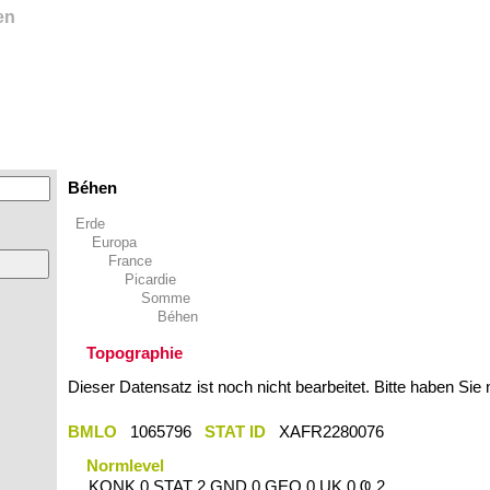
en
Béhen
Erde
Europa
France
Picardie
Somme
Béhen
Topographie
Dieser Datensatz ist noch nicht bearbeitet. Bitte haben Sie
BMLO
1065796
STAT ID
XAFR2280076
Normlevel
KONK 0 STAT 2 GND 0 GEO 0 UK 0 Ҩ 2