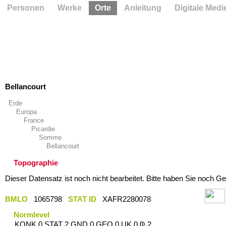
Personen
Werke
Orte
Anleitung
Digitale Medi
Bellancourt
Erde
Europa
France
Picardie
Somme
Bellancourt
Topographie
Dieser Datensatz ist noch nicht bearbeitet. Bitte haben Sie noch Ge
BMLO
1065798
STAT ID
XAFR2280078
Normlevel
KONK 0 STAT 2 GND 0 GEO 0 UK 0 Ҩ 2