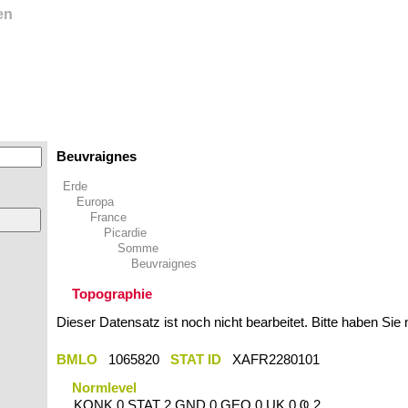
en
Beuvraignes
Erde
Europa
France
Picardie
Somme
Beuvraignes
Topographie
Dieser Datensatz ist noch nicht bearbeitet. Bitte haben Sie
BMLO
1065820
STAT ID
XAFR2280101
Normlevel
KONK 0 STAT 2 GND 0 GEO 0 UK 0 Ҩ 2