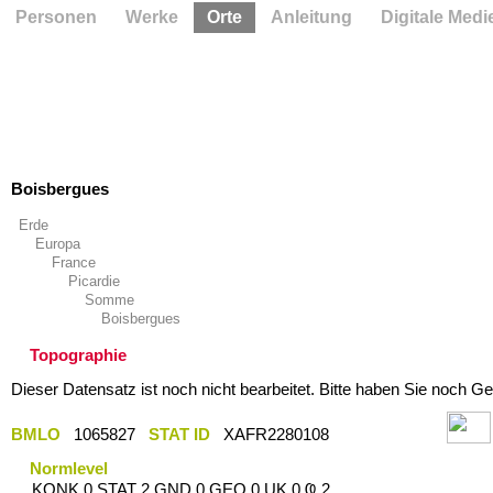
Personen
Werke
Orte
Anleitung
Digitale Medi
Boisbergues
Erde
Europa
France
Picardie
Somme
Boisbergues
Topographie
Dieser Datensatz ist noch nicht bearbeitet. Bitte haben Sie noch Ge
BMLO
1065827
STAT ID
XAFR2280108
Normlevel
KONK 0 STAT 2 GND 0 GEO 0 UK 0 Ҩ 2