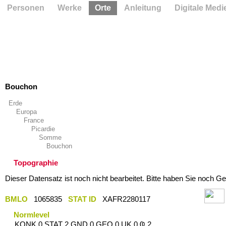
Personen
Werke
Orte
Anleitung
Digitale Medi
Bouchon
Erde
Europa
France
Picardie
Somme
Bouchon
Topographie
Dieser Datensatz ist noch nicht bearbeitet. Bitte haben Sie noch Ge
BMLO
1065835
STAT ID
XAFR2280117
Normlevel
KONK 0 STAT 2 GND 0 GEO 0 UK 0 Ҩ 2