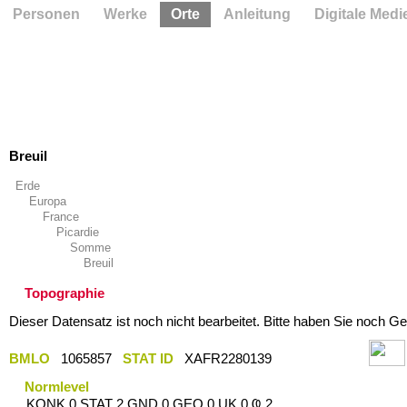
Personen
Werke
Orte
Anleitung
Digitale Medi
Breuil
Erde
Europa
France
Picardie
Somme
Breuil
Topographie
Dieser Datensatz ist noch nicht bearbeitet. Bitte haben Sie noch Ge
BMLO
1065857
STAT ID
XAFR2280139
Normlevel
KONK 0 STAT 2 GND 0 GEO 0 UK 0 Ҩ 2