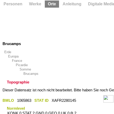
Personen
Werke
Orte
Anleitung
Digitale Medi
Brucamps
Erde
Europa
France
Picardie
Somme
Brucamps
Topographie
Dieser Datensatz ist noch nicht bearbeitet. Bitte haben Sie noch Ge
BMLO
1065863
STAT ID
XAFR2280145
Normlevel
KONK 0 STAT 2 GND 0 GEO 0 UK 0 Ҩ 2