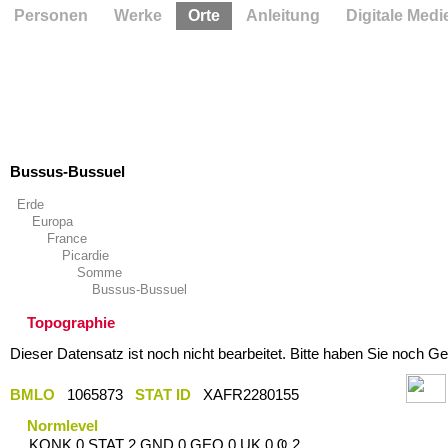
Personen
Werke
Orte
Anleitung
Digitale Medi
Bussus-Bussuel
Erde
Europa
France
Picardie
Somme
Bussus-Bussuel
Topographie
Dieser Datensatz ist noch nicht bearbeitet. Bitte haben Sie noch Ge
BMLO
1065873
STAT ID
XAFR2280155
Normlevel
KONK 0 STAT 2 GND 0 GEO 0 UK 0 Ҩ 2