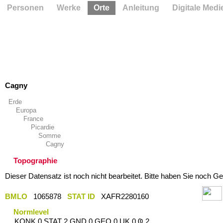
Personen
Werke
Orte
Anleitung
Digitale Medi
Cagny
Erde
Europa
France
Picardie
Somme
Cagny
Topographie
Dieser Datensatz ist noch nicht bearbeitet. Bitte haben Sie noch Ge
BMLO
1065878
STAT ID
XAFR2280160
Normlevel
KONK 0 STAT 2 GND 0 GEO 0 UK 0 Ҩ 2