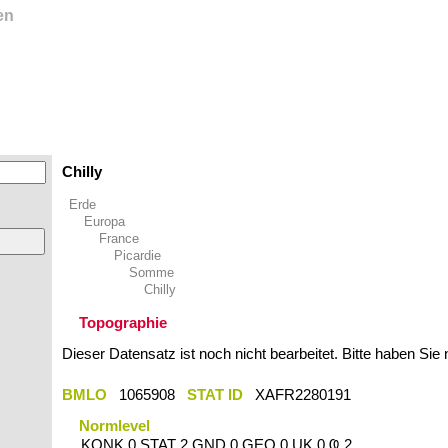
en
Chilly
Erde
Europa
France
Picardie
Somme
Chilly
Topographie
Dieser Datensatz ist noch nicht bearbeitet. Bitte haben Sie
BMLO
1065908
STAT ID
XAFR2280191
Normlevel
KONK 0 STAT 2 GND 0 GEO 0 UK 0 Ҩ 2