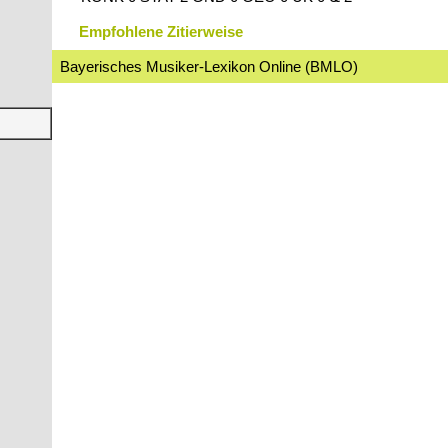
Empfohlene Zitierweise
Bayerisches Musiker-Lexikon Online (BMLO)