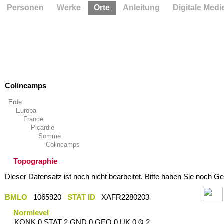
Personen
Werke
Orte
Anleitung
Digitale Medi
Colincamps
Erde
Europa
France
Picardie
Somme
Colincamps
Topographie
Dieser Datensatz ist noch nicht bearbeitet. Bitte haben Sie noch Ge
BMLO
1065920
STAT ID
XAFR2280203
Normlevel
KONK 0 STAT 2 GND 0 GEO 0 UK 0 Ҩ 2