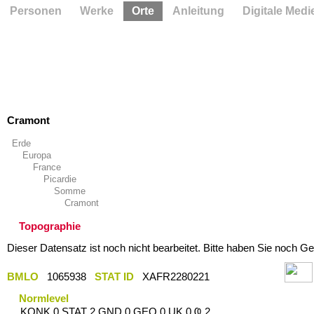
Personen
Werke
Orte
Anleitung
Digitale Medi
Cramont
Erde
Europa
France
Picardie
Somme
Cramont
Topographie
Dieser Datensatz ist noch nicht bearbeitet. Bitte haben Sie noch Ge
BMLO
1065938
STAT ID
XAFR2280221
Normlevel
KONK 0 STAT 2 GND 0 GEO 0 UK 0 Ҩ 2