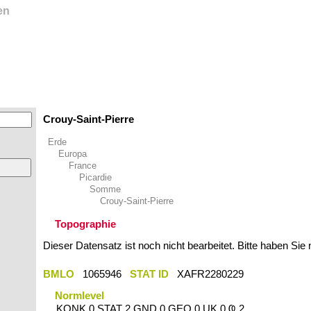
en
Crouy-Saint-Pierre
Erde
Europa
France
Picardie
Somme
Crouy-Saint-Pierre
Topographie
Dieser Datensatz ist noch nicht bearbeitet. Bitte haben Sie
BMLO
1065946
STAT ID
XAFR2280229
Normlevel
KONK 0 STAT 2 GND 0 GEO 0 UK 0 Ҩ 2