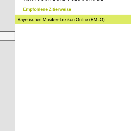
Empfohlene Zitierweise
Bayerisches Musiker-Lexikon Online (BMLO)