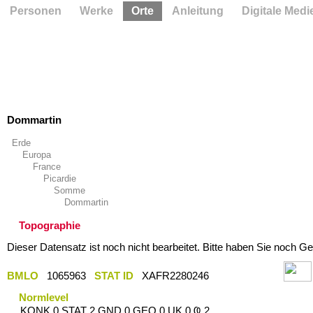
Personen
Werke
Orte
Anleitung
Digitale Medi
Dommartin
Erde
Europa
France
Picardie
Somme
Dommartin
Topographie
Dieser Datensatz ist noch nicht bearbeitet. Bitte haben Sie noch Ge
BMLO
1065963
STAT ID
XAFR2280246
Normlevel
KONK 0 STAT 2 GND 0 GEO 0 UK 0 Ҩ 2