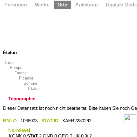
Personen
Werke
Orte
Anleitung
Digitale Medi
Étalon
Erde
Europa
France
Picardie
Somme
Étalon
Topographie
Dieser Datensatz ist noch nicht bearbeitet. Bitte haben Sie noch Ge
BMLO
1066003
STAT ID
XAFR2280292
Normlevel
KONK 0 STAT 2 GND 0 GEO 0 UK 0 Ҩ 2