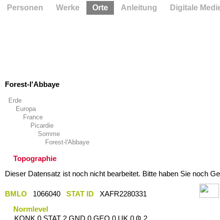
Personen
Werke
Orte
Anleitung
Digitale Medi
Forest-l'Abbaye
Erde
Europa
France
Picardie
Somme
Forest-l'Abbaye
Topographie
Dieser Datensatz ist noch nicht bearbeitet. Bitte haben Sie noch Ge
BMLO
1066040
STAT ID
XAFR2280331
Normlevel
KONK 0 STAT 2 GND 0 GEO 0 UK 0 Ҩ 2