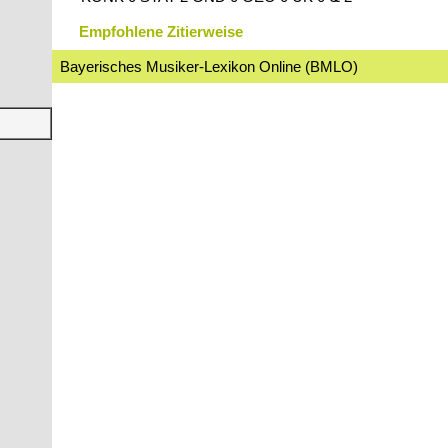
Empfohlene Zitierweise
Bayerisches Musiker-Lexikon Online (BMLO)