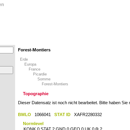
en
Forest-Montiers
Erde
Europa
France
Picardie
Somme
Forest-Montiers
Topographie
Dieser Datensatz ist noch nicht bearbeitet. Bitte haben Sie
BMLO
1066041
STAT ID
XAFR2280332
Normlevel
KONK 0 STAT 2 GND 0 GEO 0 UK 0 Ҩ 2