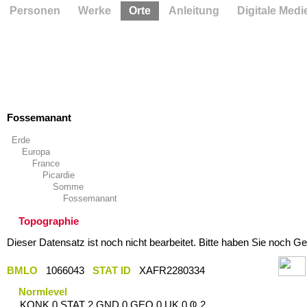
Personen
Werke
Orte
Anleitung
Digitale Medi
Fossemanant
Erde
Europa
France
Picardie
Somme
Fossemanant
Topographie
Dieser Datensatz ist noch nicht bearbeitet. Bitte haben Sie noch Ge
BMLO
1066043
STAT ID
XAFR2280334
Normlevel
KONK 0 STAT 2 GND 0 GEO 0 UK 0 Ҩ 2