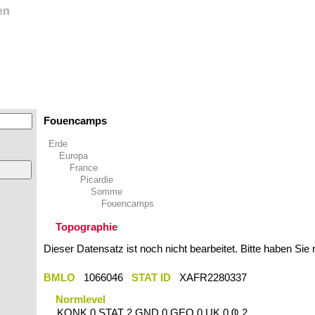
en
Fouencamps
Erde
Europa
France
Picardie
Somme
Fouencamps
Topographie
Dieser Datensatz ist noch nicht bearbeitet. Bitte haben Sie
BMLO
1066046
STAT ID
XAFR2280337
Normlevel
KONK 0 STAT 2 GND 0 GEO 0 UK 0 Ҩ 2