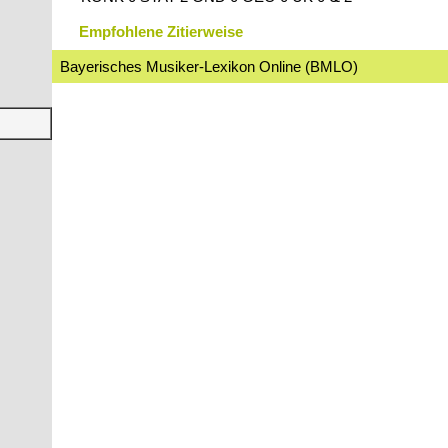
Empfohlene Zitierweise
Bayerisches Musiker-Lexikon Online (BMLO)