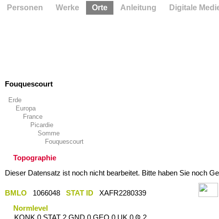
Personen
Werke
Orte
Anleitung
Digitale Medi
Fouquescourt
Erde
Europa
France
Picardie
Somme
Fouquescourt
Topographie
Dieser Datensatz ist noch nicht bearbeitet. Bitte haben Sie noch Ge
BMLO
1066048
STAT ID
XAFR2280339
Normlevel
KONK 0 STAT 2 GND 0 GEO 0 UK 0 Ҩ 2