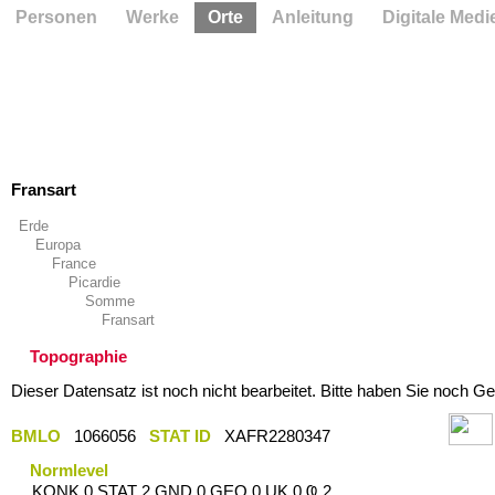
Personen
Werke
Orte
Anleitung
Digitale Medi
Fransart
Erde
Europa
France
Picardie
Somme
Fransart
Topographie
Dieser Datensatz ist noch nicht bearbeitet. Bitte haben Sie noch Ge
BMLO
1066056
STAT ID
XAFR2280347
Normlevel
KONK 0 STAT 2 GND 0 GEO 0 UK 0 Ҩ 2