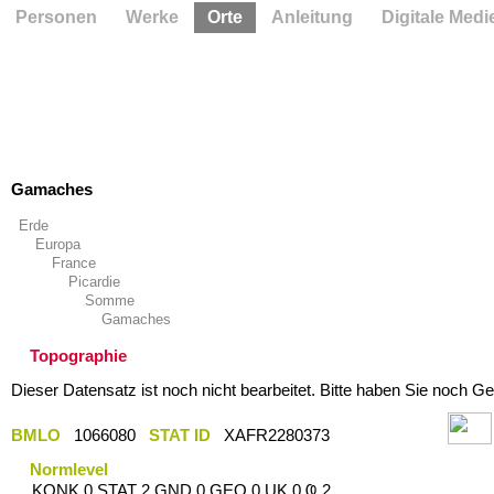
Personen
Werke
Orte
Anleitung
Digitale Medi
Gamaches
Erde
Europa
France
Picardie
Somme
Gamaches
Topographie
Dieser Datensatz ist noch nicht bearbeitet. Bitte haben Sie noch Ge
BMLO
1066080
STAT ID
XAFR2280373
Normlevel
KONK 0 STAT 2 GND 0 GEO 0 UK 0 Ҩ 2