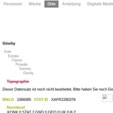
Personen
Werke
Orte
Anleitung
Digitale Medi
Ginchy
Erde
Europa
France
Picardie
Somme
Ginchy
Topographie
Dieser Datensatz ist noch nicht bearbeitet. Bitte haben Sie noch Ge
BMLO
1066085
STAT ID
XAFR2280378
Normlevel
KONK 0 STAT 2 GND 0 GEO 0 UK 0 Ҩ 2