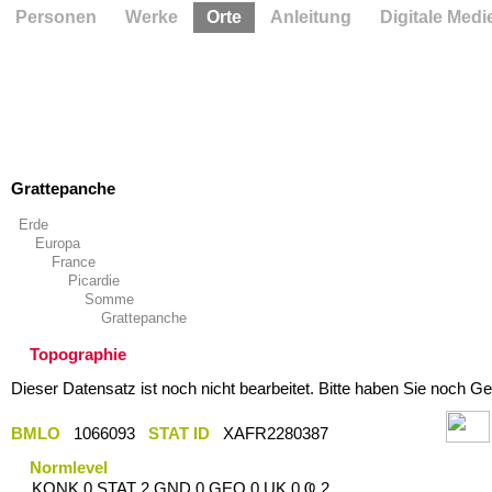
Personen
Werke
Orte
Anleitung
Digitale Medi
Grattepanche
Erde
Europa
France
Picardie
Somme
Grattepanche
Topographie
Dieser Datensatz ist noch nicht bearbeitet. Bitte haben Sie noch Ge
BMLO
1066093
STAT ID
XAFR2280387
Normlevel
KONK 0 STAT 2 GND 0 GEO 0 UK 0 Ҩ 2