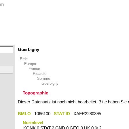
en
Guerbigny
Erde
Europa
France
Picardie
Somme
Guerbigny
Topographie
Dieser Datensatz ist noch nicht bearbeitet. Bitte haben Sie
BMLO
1066100
STAT ID
XAFR2280395
Normlevel
KONK 0 STAT 2 GND 0 GEO 0 UK 0 Ҩ 2