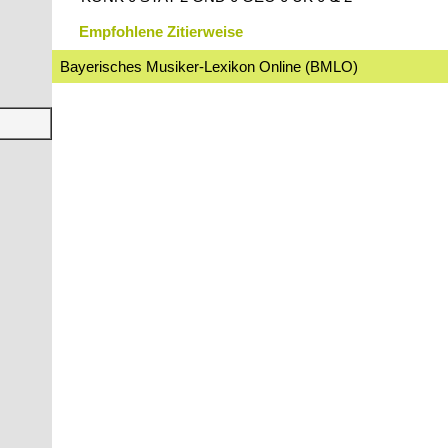
Empfohlene Zitierweise
Bayerisches Musiker-Lexikon Online (BMLO)