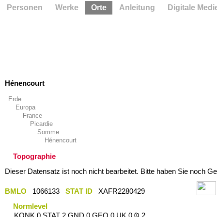
Personen
Werke
Orte
Anleitung
Digitale Medi
Hénencourt
Erde
Europa
France
Picardie
Somme
Hénencourt
Topographie
Dieser Datensatz ist noch nicht bearbeitet. Bitte haben Sie noch Ge
BMLO
1066133
STAT ID
XAFR2280429
Normlevel
KONK 0 STAT 2 GND 0 GEO 0 UK 0 Ҩ 2