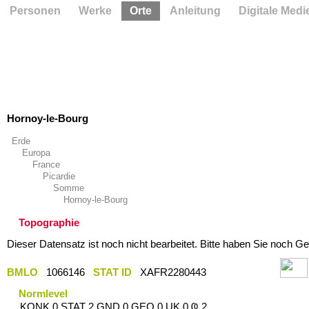
Personen
Werke
Orte
Anleitung
Digitale Medi
Hornoy-le-Bourg
Erde
Europa
France
Picardie
Somme
Hornoy-le-Bourg
Topographie
Dieser Datensatz ist noch nicht bearbeitet. Bitte haben Sie noch Ge
BMLO
1066146
STAT ID
XAFR2280443
Normlevel
KONK 0 STAT 2 GND 0 GEO 0 UK 0 Ҩ 2