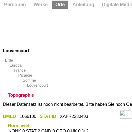
Personen
Werke
Orte
Anleitung
Digitale Medi
Louvencourt
Erde
Europa
France
Picardie
Somme
Louvencourt
Topographie
Dieser Datensatz ist noch nicht bearbeitet. Bitte haben Sie noch Ge
BMLO
1066190
STAT ID
XAFR2280493
Normlevel
KONK 0 STAT 2 GND 0 GEO 0 UK 0 Ҩ 2